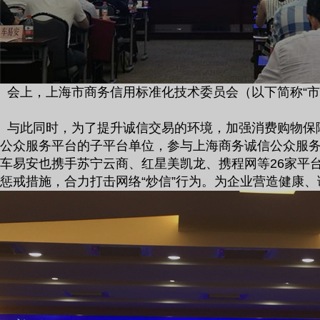
会上，
上海市商务信用标准化技术委员会（以下简称
“
市
与此同时，为了提升诚信交易的环境，加强消费购物保
公众服务平台的子平台单位，参与上海商务诚信公众服
车易安也携手
苏宁云商、红星美凯龙、携程网等
26
家平
惩戒措施，合力打击网络
“
炒信
”
行为。
为企业营造健康、