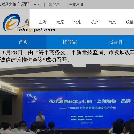
欢迎光临车易配
--
请登录
免费注册
上海
太原
北京
杭州
南京
成都
车易安云供应链平台
首页
找商家
找配件
6
月
28
日，由上海市商务委、市质量技监局、市发展改革
诚信建设推进会议”成功召开。